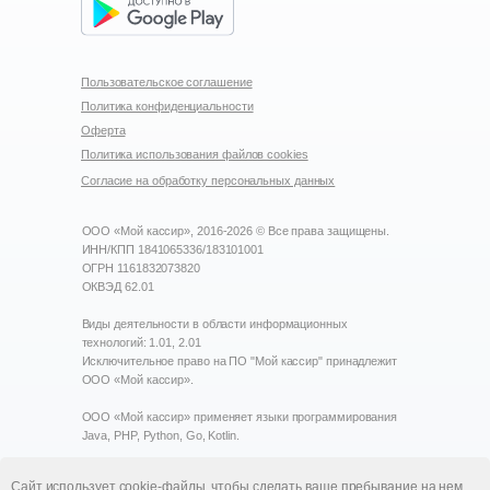
Пользовательское соглашение
Политика конфиденциальности
Оферта
Политика использования файлов cookies
Согласие на обработку персональных данных
ООО «Мой кассир»,
2016-2026
© Все права защищены.
ИНН/КПП 1841065336/183101001
ОГРН 1161832073820
ОКВЭД 62.01
Виды деятельности в области информационных
технологий: 1.01, 2.01
Исключительное право на ПО "Мой кассир" принадлежит
ООО «Мой кассир».
ООО «Мой кассир» применяет языки программирования
Java, PHP, Python, Go, Kotlin.
ООО «Мой кассир» внесено в реестр аккредитованных
Сайт использует cookie-файлы, чтобы сделать ваше пребывание на нем