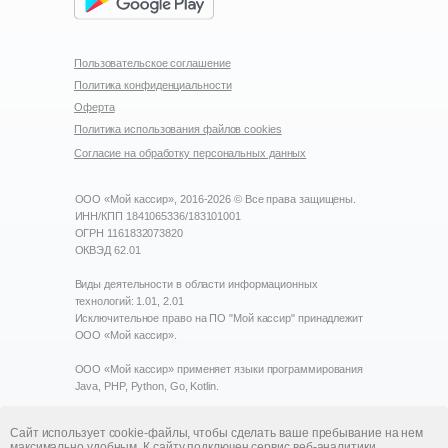
Пользовательское соглашение
Политика конфиденциальности
Оферта
Политика использования файлов cookies
Согласие на обработку персональных данных
ООО «Мой кассир»,
2016-2026
© Все права защищены.
ИНН/КПП 1841065336/183101001
ОГРН 1161832073820
ОКВЭД 62.01
Виды деятельности в области информационных
технологий: 1.01, 2.01
Исключительное право на ПО "Мой кассир" принадлежит
ООО «Мой кассир».
ООО «Мой кассир» применяет языки программирования
Java, PHP, Python, Go, Kotlin.
ООО «Мой кассир» внесено в реестр аккредитованных
Сайт использует cookie-файлы, чтобы сделать ваше пребывание на нем
организаций, осуществляющих деятельность в области
максимально удобным. К cайту подключен сервис веб-аналитики